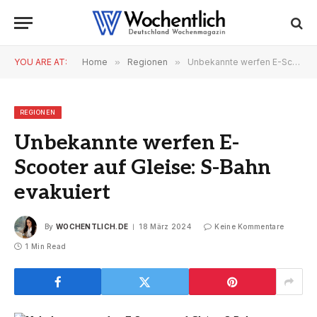
YOU ARE AT:
Home
»
Regionen
»
Unbekannte werfen E-Scooter auf Gleise: S-Bahn evakuiert
REGIONEN
Unbekannte werfen E-
Scooter auf Gleise: S-Bahn
evakuiert
By
WOCHENTLICH.DE
18 März 2024
Keine Kommentare
1 Min Read