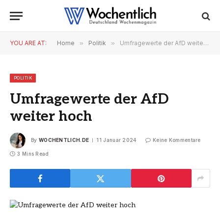
YOU ARE AT:
Home
»
Politik
»
Umfragewerte der AfD weiter hoch
POLITIK
Umfragewerte der AfD
weiter hoch
By
WOCHENTLICH.DE
11 Januar 2024
Keine Kommentare
3 Mins Read