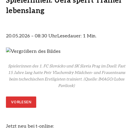
Spielerinnen: Uefa sperrt Trainer
lebenslang
20.05.2026 – 08:30 Uhr
Lesedauer: 1 Min.
Spielerinnen des 1. FC Slovácko und SK Slavia Prag im Duell: Fast
15 Jahre lang hatte Petr Vlachovsky Mädchen- und Frauenteams
beim tschechischen Erstligisten trainiert.
(Quelle: IMAGO/Lubos
Pavlicek)
VORLESEN
Jetzt neu bei t-online: