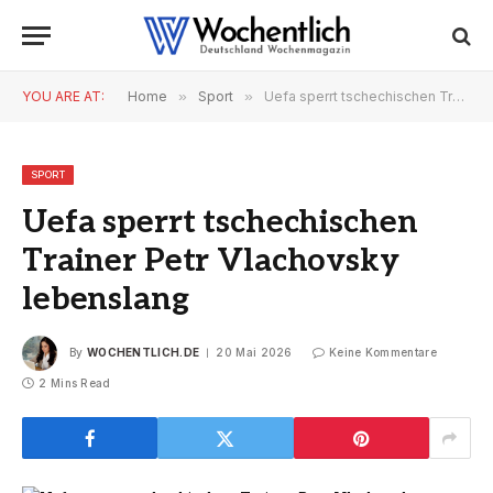
YOU ARE AT:
Home
»
Sport
»
Uefa sperrt tschechischen Trainer Petr Vlachovsky lebenslang
SPORT
Uefa sperrt tschechischen
Trainer Petr Vlachovsky
lebenslang
By
WOCHENTLICH.DE
20 Mai 2026
Keine Kommentare
2 Mins Read