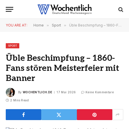
YOU ARE AT:
Home
»
Sport
»
Üble Beschimpfung – 1860-Fans stören Meisterfeier mit Banner
SPORT
Üble Beschimpfung – 1860-
Fans stören Meisterfeier mit
Banner
By
WOCHENTLICH.DE
17 Mai 2026
Keine Kommentare
2 Mins Read