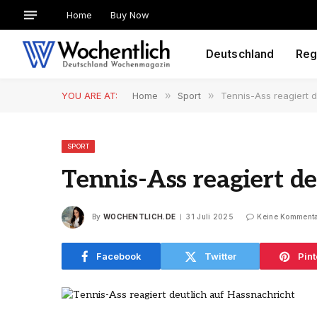
Home
Buy Now
Deutschland
Reg
YOU ARE AT:
Home
»
Sport
»
Tennis-Ass reagiert 
SPORT
Tennis-Ass reagiert d
By
WOCHENTLICH.DE
31 Juli 2025
Keine Komment
Facebook
Twitter
Pint