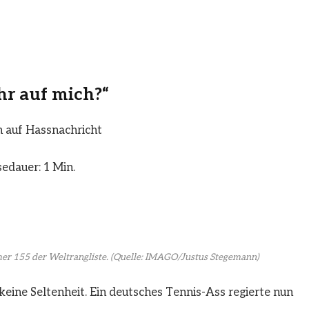
hr auf mich?“
n auf Hassnachricht
edauer: 1 Min.
er 155 der Weltrangliste.
(Quelle: IMAGO/Justus Stegemann)
keine Seltenheit. Ein deutsches Tennis-Ass regierte nun