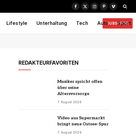
Facebook
X
Instagram
Pinterest
Vimeo
(Twitter)
Lifestyle
Unterhaltung
Tech
Auto
Sport
SUBSCRIBE
REDAKTEURFAVORITEN
Musiker spricht offen
über seine
Altersvorsorge
7 August 2026
Video aus Supermarkt
bringt neue Ostsee-Spur
7 August 2026