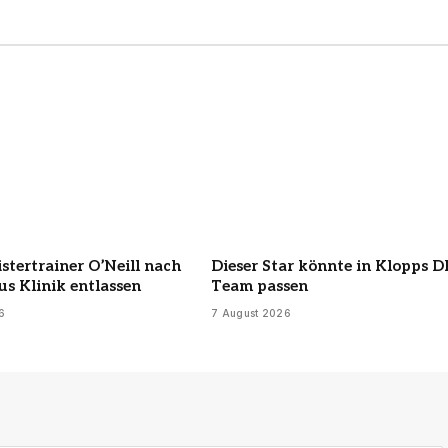
istertrainer O’Neill nach
Dieser Star könnte in Klopps D
us Klinik entlassen
Team passen
6
7 August 2026