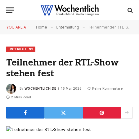
YOU ARE AT:
Home
»
Unterhaltung
»
Teilnehmer der RTL-Show stehen fest
UNTERHALTUNG
Teilnehmer der RTL-Show
stehen fest
By
WOCHENTLICH.DE
15 Mai 2026
Keine Kommentare
2 Mins Read