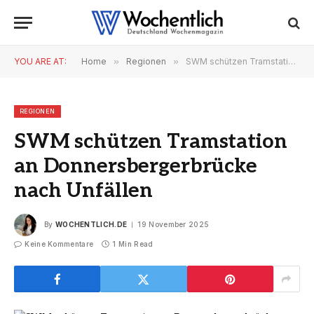
YOU ARE AT:
Home
»
Regionen
»
SWM schützen Tramstation an Donnersbergerbrücke nach Unfällen
REGIONEN
SWM schützen Tramstation
an Donnersbergerbrücke
nach Unfällen
By
WOCHENTLICH.DE
19 November 2025
Keine Kommentare
1 Min Read