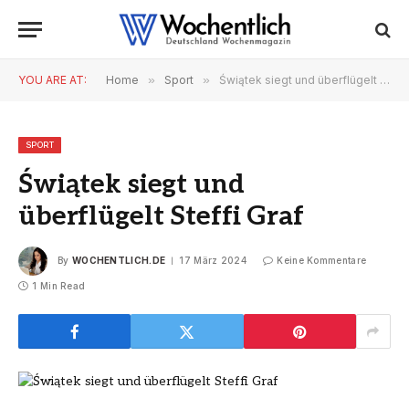
YOU ARE AT:
Home
»
Sport
»
Świątek siegt und überflügelt Steffi Graf
SPORT
Świątek siegt und
überflügelt Steffi Graf
By
WOCHENTLICH.DE
17 März 2024
Keine Kommentare
1 Min Read