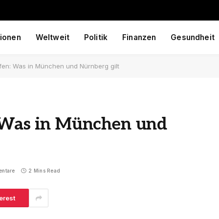
ionen
Weltweit
Politik
Finanzen
Gesundheit
äfen: Was in München und Nürnberg gilt
: Was in München und
entare
2 Mins Read
erest