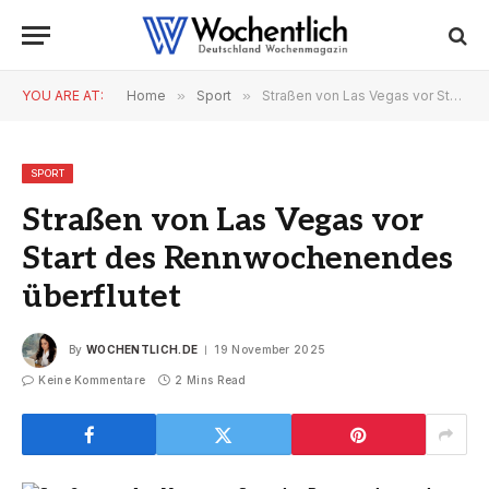
YOU ARE AT:
Home
»
Sport
»
Straßen von Las Vegas vor Start des Rennwochenendes überflutet
SPORT
Straßen von Las Vegas vor
Start des Rennwochenendes
überflutet
By
WOCHENTLICH.DE
19 November 2025
Keine Kommentare
2 Mins Read