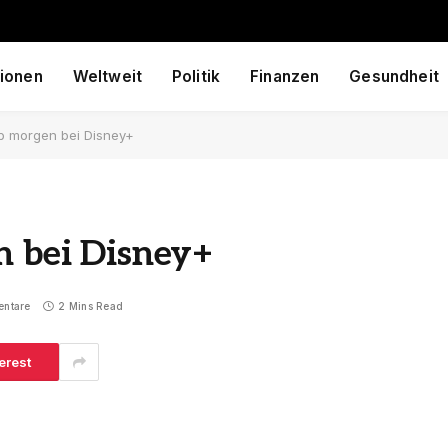
ionen
Weltweit
Politik
Finanzen
Gesundheit
ab morgen bei Disney+
n bei Disney+
entare
2 Mins Read
erest