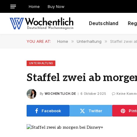
Home
Buy Now
Deutschland
Reg
YOU ARE AT:
Home
»
Unterhaltung
»
Staffel zwei 
UNTERHALTUNG
Staffel zwei ab morge
By
WOCHENTLICH.DE
6 Oktober 2025
Keine Komm
Facebook
Twitter
Pint