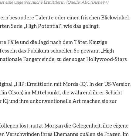
 ist eine ungewöhnliche Ermittlerin.
(Quelle: ABC/Disney+)
ern besondere Talente oder einen frischen Blickwinkel.
ten Serie „High Potential“, wie das gelingt.
ere Fälle und die Jagd nach dem Täter. Kauzige
fesseln das Publikum schneller. So gewann „High
ternationale Fangemeinde, zu der sogar Hollywood-Stars
iginal „HIP: Ermittlerin mit Mords-IQ“. In der US-Version
lin Olson) im Mittelpunkt, die während ihrer Schicht
oher IQ und ihre unkonventionelle Art machen sie zur
Kollegen löst, nutzt Morgan die Gelegenheit, ihre eigene
sen Verschwinden ihres Ehemanns quälen sie Fragen. Im