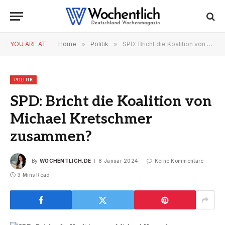
YOU ARE AT:
Home
»
Politik
»
SPD: Bricht die Koalition von Michael Kretschmer zusammen?
POLITIK
SPD: Bricht die Koalition von
Michael Kretschmer
zusammen?
By
WOCHENTLICH.DE
8 Januar 2024
Keine Kommentare
3 Mins Read