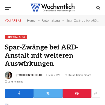
YOU ARE AT:
Home
»
Unterhaltung
»
Spar-Zwänge bei ARD-Anstalt mit weiteren Auswirkungen
UNTERHALTUNG
Spar-Zwänge bei ARD-
Anstalt mit weiteren
Auswirkungen
By
WOCHENTLICH.DE
8 Mai 2026
Keine Kommentare
2 Mins Read