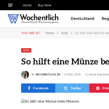
Home
Buy Now
Deutschland
Reg
YOU ARE AT:
Home
»
Auto
»
So hilft eine Münze 
AUTO
So hilft eine Münze 
By
WOCHENTLICH.DE
20 Mai 2026
Keine Komment
Facebook
Twitter
Pint