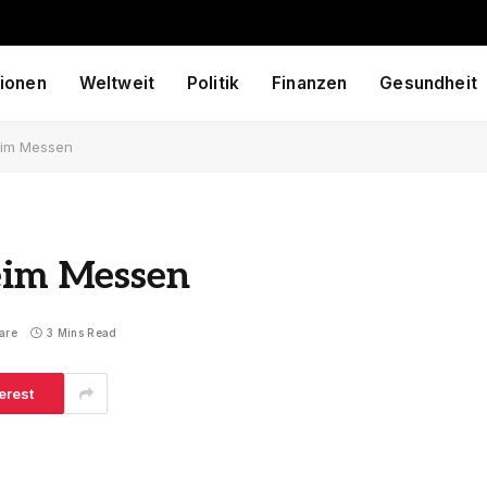
ionen
Weltweit
Politik
Finanzen
Gesundheit
beim Messen
beim Messen
are
3 Mins Read
erest