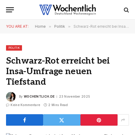
YOU ARE AT:
Home
»
Politik
»
Schwarz-Rot erreicht bei Insa-Umfrage neuen Tiefstand
POLITIK
Schwarz-Rot erreicht bei
Insa-Umfrage neuen
Tiefstand
By
WOCHENTLICH.DE
23 November 2025
Keine Kommentare
2 Mins Read