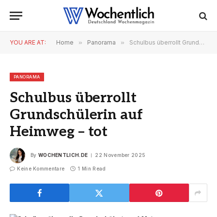
YOU ARE AT:
Home
»
Panorama
»
Schulbus überrollt Grundschülerin auf Heimweg – tot
PANORAMA
Schulbus überrollt
Grundschülerin auf
Heimweg – tot
By
WOCHENTLICH.DE
22 November 2025
Keine Kommentare
1 Min Read