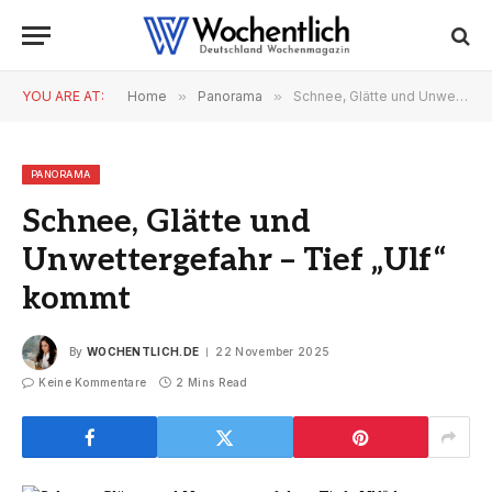
YOU ARE AT:
Home
»
Panorama
»
Schnee, Glätte und Unwettergefahr – Tief „Ulf“ kommt
PANORAMA
Schnee, Glätte und
Unwettergefahr – Tief „Ulf“
kommt
By
WOCHENTLICH.DE
22 November 2025
Keine Kommentare
2 Mins Read