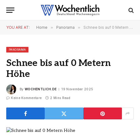
YOU ARE AT:
Home
»
Panorama
»
Schnee bis auf 0 Metern Höhe
PANORAMA
Schnee bis auf 0 Metern
Höhe
By
WOCHENTLICH.DE
19 November 2025
Keine Kommentare
2 Mins Read