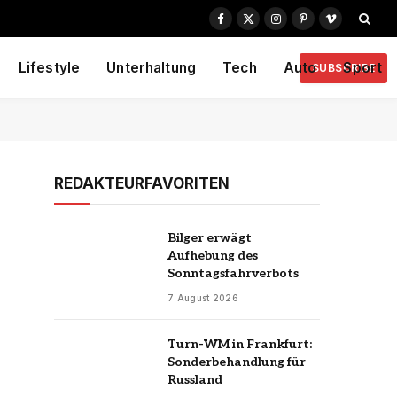
Facebook
X
Instagram
Pinterest
Vimeo
(Twitter)
Lifestyle
Unterhaltung
Tech
Auto
Sport
SUBSCRIBE
REDAKTEURFAVORITEN
Bilger erwägt
Aufhebung des
Sonntagsfahrverbots
7 August 2026
Turn-WM in Frankfurt:
Sonderbehandlung für
Russland