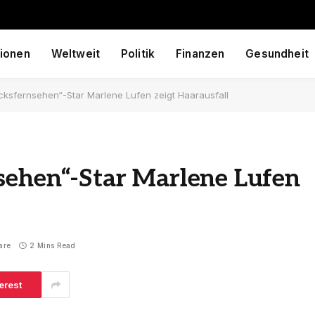
ionen
Weltweit
Politik
Finanzen
Gesundheit
ücksfernsehen“-Star Marlene Lufen zeigt Haarausfall
sehen“-Star Marlene Lufen
are
2 Mins Read
erest