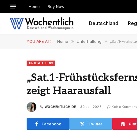
Home
Buy Now
Deutschland
Reg
YOU ARE AT:
Home
»
Unterhaltung
»
„Sat.1-Frühst
UNTERHALTUNG
„Sat.1-Frühstücksfern
zeigt Haarausfall
By
WOCHENTLICH.DE
30 Juli 2025
Keine Komment
Facebook
Twitter
Pint