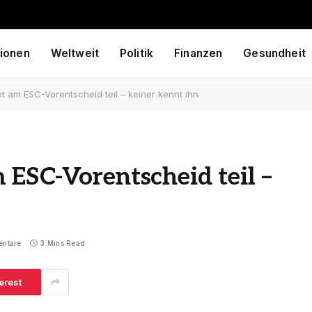
ionen
Weltweit
Politik
Finanzen
Gesundheit
t am ESC-Vorentscheid teil – keiner kennt ihn
ESC-Vorentscheid teil –
entare
3 Mins Read
erest