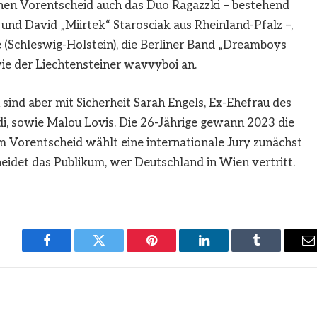
en Vorentscheid auch das Duo Ragazzki – bestehend
nd David „Miirtek“ Starosciak aus Rheinland-Pfalz –,
 (Schleswig-Holstein), die Berliner Band „Dreamboys
e der Liechtensteiner wavvyboi an.
ind aber mit Sicherheit Sarah Engels, Ex-Ehefrau des
, sowie Malou Lovis. Die 26-Jährige gewann 2023 die
 Vorentscheid wählt eine internationale Jury zunächst
heidet das Publikum, wer Deutschland in Wien vertritt.
Facebook
Twitter
Pinterest
LinkedIn
Tumblr
E