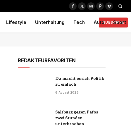
Facebook
X
Instagram
Pinterest
Vimeo
(Twitter)
Lifestyle
Unterhaltung
Tech
Auto
Sport
SUBSCRIBE
REDAKTEURFAVORITEN
Da macht es sich Politik
zu einfach
6 August 2026
Salzburg gegen Pafos
zwei Stunden
unterbrochen