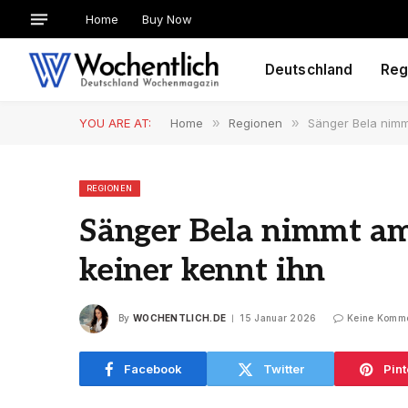
Home
Buy Now
Deutschland
Reg
YOU ARE AT:
Home
»
Regionen
»
Sänger Bela nimm
REGIONEN
Sänger Bela nimmt am 
keiner kennt ihn
By
WOCHENTLICH.DE
15 Januar 2026
Keine Komm
Facebook
Twitter
Pint