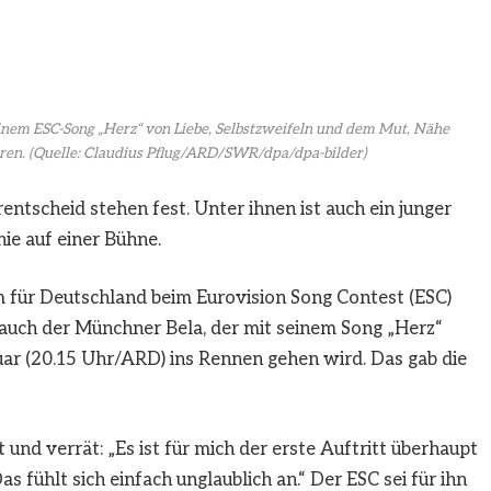
einem ESC-Song „Herz“ von Liebe, Selbstzweifeln und dem Mut, Nähe
ren.
(Quelle: Claudius Pflug/ARD/SWR/dpa/dpa-bilder)
ntscheid stehen fest. Unter ihnen ist auch ein junger
ie auf einer Bühne.
m für Deutschland beim Eurovision Song Contest (ESC)
 auch der Münchner Bela, der mit seinem Song „Herz“
ar (20.15 Uhr/ARD) ins Rennen gehen wird. Das gab die
 und verrät: „Es ist für mich der erste Auftritt überhaupt
 fühlt sich einfach unglaublich an.“ Der ESC sei für ihn