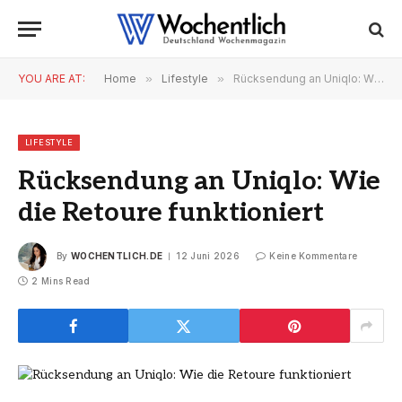
YOU ARE AT:
Home
»
Lifestyle
»
Rücksendung an Uniqlo: Wie die Retoure funktioniert
LIFESTYLE
Rücksendung an Uniqlo: Wie
die Retoure funktioniert
By
WOCHENTLICH.DE
12 Juni 2026
Keine Kommentare
2 Mins Read