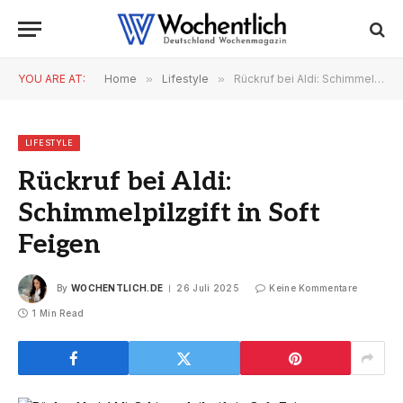
YOU ARE AT:
Home
»
Lifestyle
»
Rückruf bei Aldi: Schimmelpilzgift in Soft Feigen
LIFESTYLE
Rückruf bei Aldi:
Schimmelpilzgift in Soft
Feigen
By
WOCHENTLICH.DE
26 Juli 2025
Keine Kommentare
1 Min Read