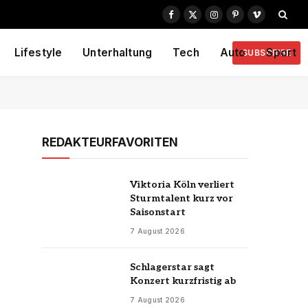
Facebook
X
Instagram
Pinterest
Vimeo
(Twitter)
Lifestyle
Unterhaltung
Tech
Auto
Sport
SUBSCRIBE
REDAKTEURFAVORITEN
Viktoria Köln verliert
Sturmtalent kurz vor
Saisonstart
7 August 2026
Schlagerstar sagt
Konzert kurzfristig ab
7 August 2026