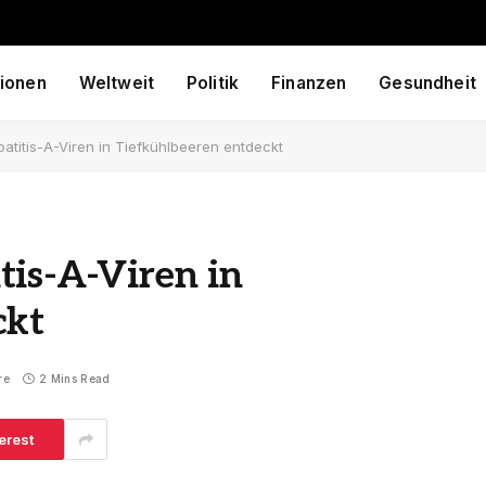
ionen
Weltweit
Politik
Finanzen
Gesundheit
atitis-A-Viren in Tiefkühlbeeren entdeckt
tis-A-Viren in
ckt
re
2 Mins Read
erest