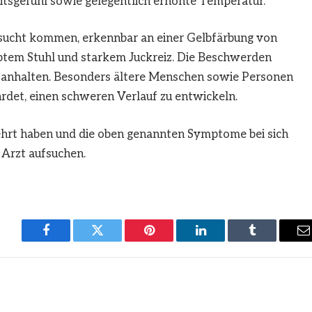
eitsgefühl sowie gelegentlich erhöhte Temperatur.
bsucht kommen, erkennbar an einer Gelbfärbung von
btem Stuhl und starkem Juckreiz. Die Beschwerden
anhalten. Besonders ältere Menschen sowie Personen
rdet, einen schweren Verlauf zu entwickeln.
ehrt haben und die oben genannten Symptome bei sich
 Arzt aufsuchen.
Facebook
Twitter
Pinterest
LinkedIn
Tumblr
E