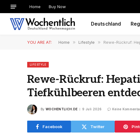
Home
Buy Now
Deutschland
Reg
YOU ARE AT:
Home
»
Lifestyle
»
Rewe-Rückruf: Hep
LIFESTYLE
Rewe-Rückruf: Hepati
Tiefkühlbeeren entde
By
WOCHENTLICH.DE
9 Juli 2026
Keine Kommenta
Facebook
Twitter
Pint