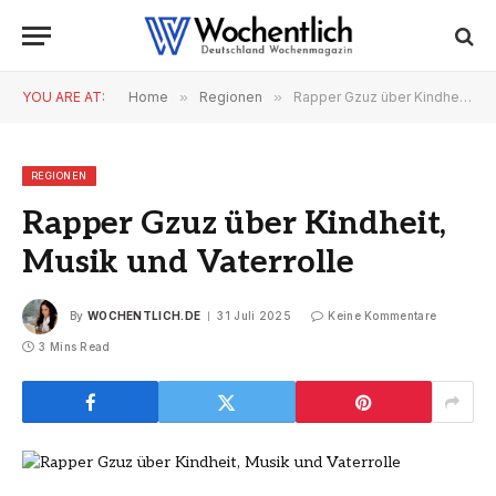
YOU ARE AT:
Home
»
Regionen
»
Rapper Gzuz über Kindheit, Musik und Vaterrolle
REGIONEN
Rapper Gzuz über Kindheit,
Musik und Vaterrolle
By
WOCHENTLICH.DE
31 Juli 2025
Keine Kommentare
3 Mins Read