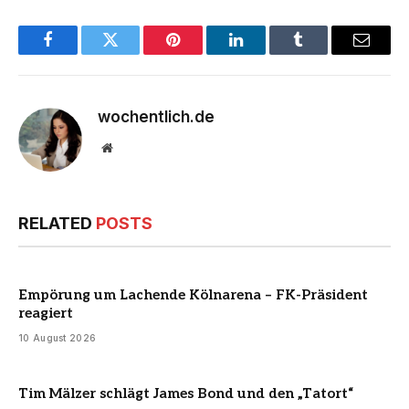
Facebook
Twitter
Pinterest
LinkedIn
Tumblr
Email
wochentlich.de
Website
RELATED
POSTS
Empörung um Lachende Kölnarena – FK-Präsident
reagiert
10 August 2026
Tim Mälzer schlägt James Bond und den „Tatort“