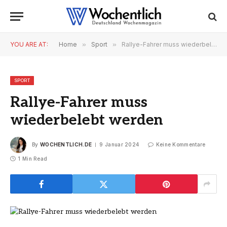
YOU ARE AT:
Home
»
Sport
»
Rallye-Fahrer muss wiederbelebt werden
SPORT
Rallye-Fahrer muss
wiederbelebt werden
By
WOCHENTLICH.DE
9 Januar 2024
Keine Kommentare
1 Min Read