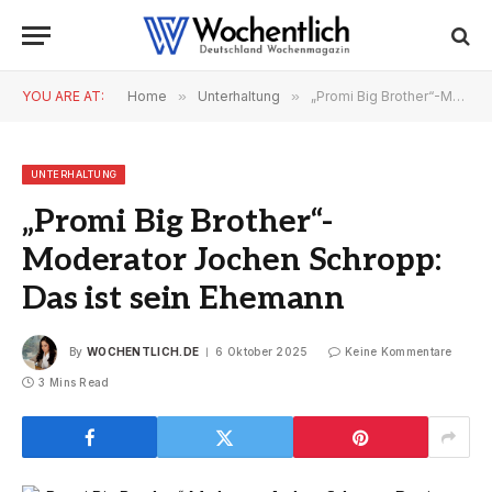
YOU ARE AT:
Home
»
Unterhaltung
»
„Promi Big Brother“-Moderator Jochen Schropp: Das ist sein Ehemann
UNTERHALTUNG
„Promi Big Brother“-
Moderator Jochen Schropp:
Das ist sein Ehemann
By
WOCHENTLICH.DE
6 Oktober 2025
Keine Kommentare
3 Mins Read