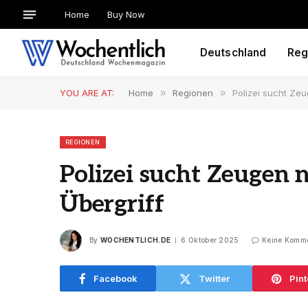
Home
Buy Now
Deutschland
Reg
YOU ARE AT:
Home
»
Regionen
»
Polizei sucht Ze
REGIONEN
Polizei sucht Zeugen
Übergriff
By
WOCHENTLICH.DE
6 Oktober 2025
Keine Komm
Facebook
Twitter
Pint