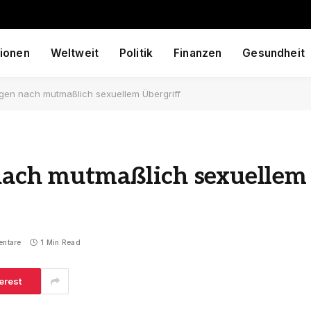
ionen
Weltweit
Politik
Finanzen
Gesundheit
ugen nach mutmaßlich sexuellem Übergriff
 nach mutmaßlich sexuellem
entare
1 Min Read
erest