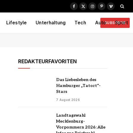
Facebook
X
Instagram
Pinterest
Vimeo
(Twitter)
Lifestyle
Unterhaltung
Tech
Auto
Sport
SUBSCRIBE
REDAKTEURFAVORITEN
Das Liebesleben des
Hamburger „Tatort“-
Stars
7 August 2026
Landtagswahl
Mecklenburg-
Vorpommern 2026: Alle