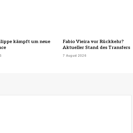
ilippe kämpft um neue
Fabio Vieira vor Rückkehr?
nce
Aktueller Stand des Transfers
6
7 August 2026