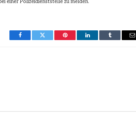
i einer Polizeidienststelle zu melden.
Facebook
Twitter
Pinterest
LinkedIn
Tumblr
E