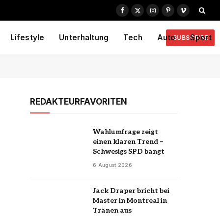
Facebook
X
Instagram
Pinterest
Vimeo
(Twitter)
Lifestyle
Unterhaltung
Tech
Auto
Sport
SUBSCRIBE
REDAKTEURFAVORITEN
Wahlumfrage zeigt
einen klaren Trend –
Schwesigs SPD bangt
6 August 2026
Jack Draper bricht bei
Master in Montreal in
Tränen aus