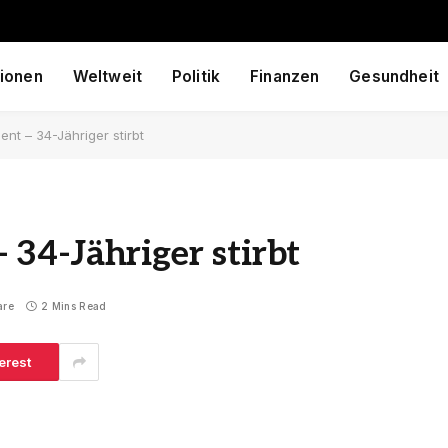
ionen
Weltweit
Politik
Finanzen
Gesundheit
tient – 34-Jähriger stirbt
– 34-Jähriger stirbt
are
2 Mins Read
erest