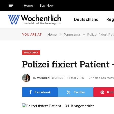
Home
Buy Now
Deutschland
Reg
YOU ARE AT:
Home
»
Panorama
»
Polizei fixiert Pa
PANORAMA
Polizei fixiert Patient 
By
WOCHENTLICH.DE
18 Mai 2026
Keine Komment
Facebook
Twitter
Pint