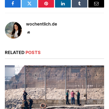
Facebook
Twitter
Pinterest
LinkedIn
Tumblr
Email
wochentlich.de
Website
RELATED
POSTS