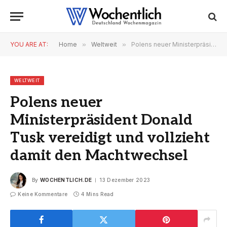
YOU ARE AT:
Home
»
Weltweit
»
Polens neuer Ministerpräsident Donald Tusk vereidigt und vollzieht damit den Machtwechsel
WELTWEIT
Polens neuer
Ministerpräsident Donald
Tusk vereidigt und vollzieht
damit den Machtwechsel
By
WOCHENTLICH.DE
13 Dezember 2023
Keine Kommentare
4 Mins Read