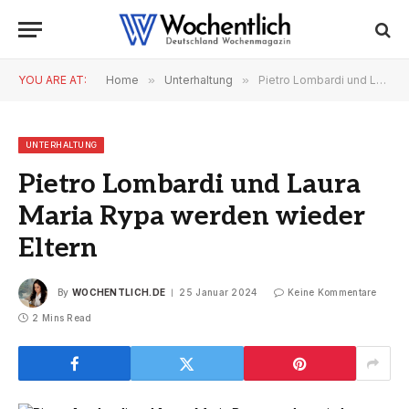
YOU ARE AT:
Home
»
Unterhaltung
»
Pietro Lombardi und Laura Maria Rypa werden wieder Eltern
UNTERHALTUNG
Pietro Lombardi und Laura
Maria Rypa werden wieder
Eltern
By
WOCHENTLICH.DE
25 Januar 2024
Keine Kommentare
2 Mins Read