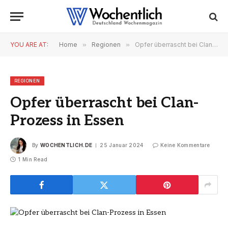
YOU ARE AT:
Home
»
Regionen
»
Opfer überrascht bei Clan-Prozess in Essen
REGIONEN
Opfer überrascht bei Clan-
Prozess in Essen
By
WOCHENTLICH.DE
25 Januar 2024
Keine Kommentare
1 Min Read