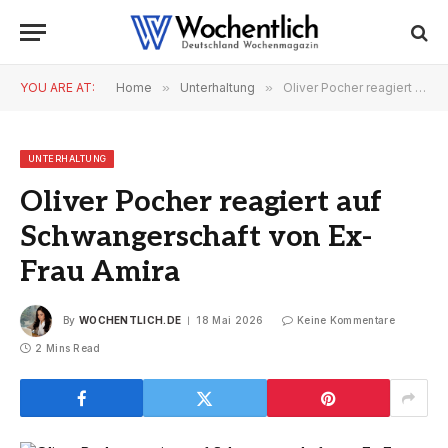
YOU ARE AT:
Home
»
Unterhaltung
»
Oliver Pocher reagiert auf Schwangerschaft von Ex-Frau Amira
UNTERHALTUNG
Oliver Pocher reagiert auf
Schwangerschaft von Ex-
Frau Amira
By
WOCHENTLICH.DE
18 Mai 2026
Keine Kommentare
2 Mins Read