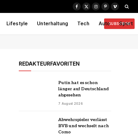
Facebook
X
Instagram
Pinterest
Vimeo
(Twitter)
Lifestyle
Unterhaltung
Tech
Auto
Sport
SUBSCRIBE
REDAKTEURFAVORITEN
Putin hat es schon
länger auf Deutschland
abgesehen
7 August 2026
Abwehrspieler verlässt
BVB und wechselt nach
Como