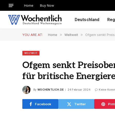
Home
Buy Now
Deutschland
Reg
YOU ARE AT:
Home
»
Weltweit
»
Ofgem senkt Preis
WELTWEIT
Ofgem senkt Preisobe
für britische Energie
By
WOCHENTLICH.DE
24 Februar 2024
Keine Komm
Facebook
Twitter
Pint