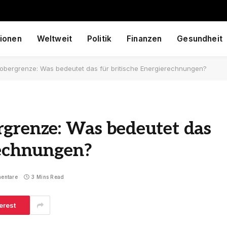
ionen
Weltweit
Politik
Finanzen
Gesundheit
obergrenze: Was bedeutet das für britische Energierechnungen?
rgrenze: Was bedeutet das
rechnungen?
entare
3 Mins Read
erest