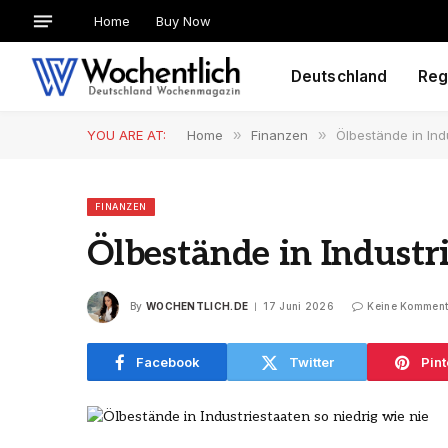
Home
Buy Now
Deutschland
Reg
YOU ARE AT:
Home
»
Finanzen
»
Ölbestände in Ind
FINANZEN
Ölbestände in Industri
By
WOCHENTLICH.DE
17 Juni 2026
Keine Komment
Facebook
Twitter
Pint