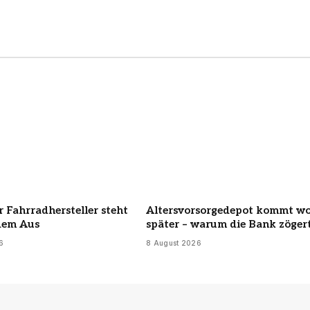
 Fahrradhersteller steht
Altersvorsorgedepot kommt w
 dem Aus
später – warum die Bank zöger
6
8 August 2026