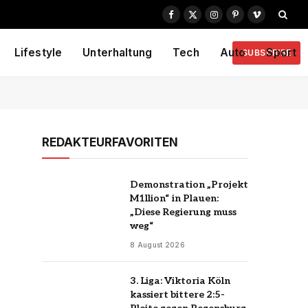
Facebook
X
Instagram
Pinterest
Vimeo
(Twitter)
Lifestyle
Unterhaltung
Tech
Auto
Sport
SUBSCRIBE
REDAKTEURFAVORITEN
Demonstration „Projekt
M1llion“ in Plauen:
„Diese Regierung muss
weg“
8 August 2026
3. Liga: Viktoria Köln
kassiert bittere 2:5-