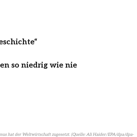
eschichte“
en so niedrig wie nie
mus hat der Weltwirtschaft zugesetzt.
(Quelle: Ali Haider/EPA/dpa/dpa-