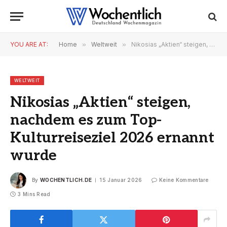
YOU ARE AT:
Home
»
Weltweit
»
Nikosias „Aktien“ steigen, nachdem es zum Top-Kulturreiseziel 2026 ernannt wurde
WELTWEIT
Nikosias „Aktien“ steigen,
nachdem es zum Top-
Kulturreiseziel 2026 ernannt
wurde
By
WOCHENTLICH.DE
15 Januar 2026
Keine Kommentare
3 Mins Read