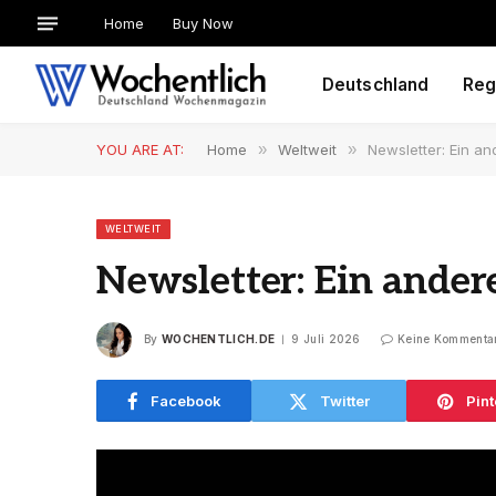
Home
Buy Now
Deutschland
Reg
YOU ARE AT:
Home
»
Weltweit
»
Newsletter: Ein a
WELTWEIT
Newsletter: Ein ander
By
WOCHENTLICH.DE
9 Juli 2026
Keine Kommenta
Facebook
Twitter
Pint