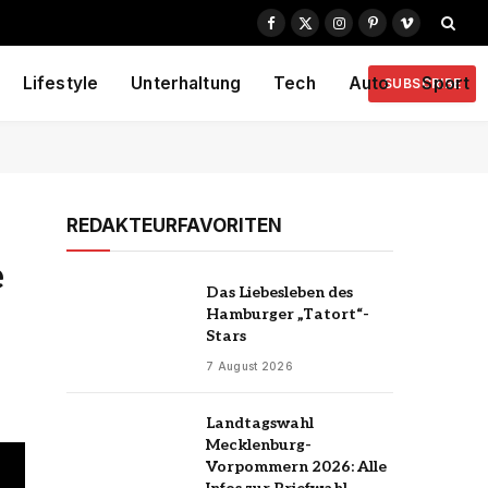
Facebook
X
Instagram
Pinterest
Vimeo
(Twitter)
Lifestyle
Unterhaltung
Tech
Auto
Sport
SUBSCRIBE
REDAKTEURFAVORITEN
e
Das Liebesleben des
Hamburger „Tatort“-
Stars
7 August 2026
Landtagswahl
Mecklenburg-
Vorpommern 2026: Alle