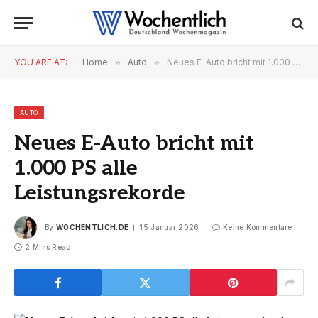
YOU ARE AT:
Home
»
Auto
»
Neues E-Auto bricht mit 1.000 PS alle Leistungsrekorde
AUTO
Neues E-Auto bricht mit
1.000 PS alle
Leistungsrekorde
By
WOCHENTLICH.DE
15 Januar 2026
Keine Kommentare
2 Mins Read