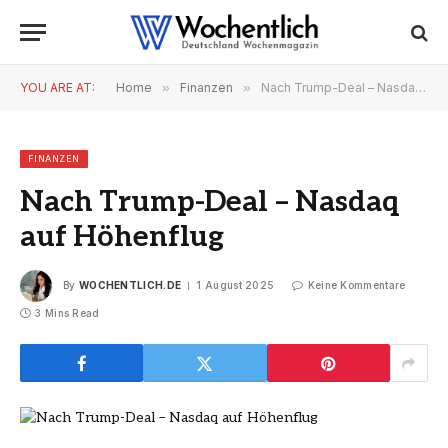
YOU ARE AT:
Home
»
Finanzen
»
Nach Trump-Deal – Nasdaq auf Höhenflug
FINANZEN
Nach Trump-Deal – Nasdaq
auf Höhenflug
By
WOCHENTLICH.DE
1 August 2025
Keine Kommentare
3 Mins Read