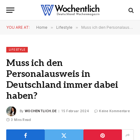
YOU ARE AT:
Home
»
Lifestyle
»
Muss ich den Personalausweis in Deutschland immer dabei haben?
LIFESTYLE
Muss ich den
Personalausweis in
Deutschland immer dabei
haben?
By
WOCHENTLICH.DE
15 Februar 2024
Keine Kommentare
3 Mins Read