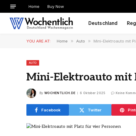
Home
Buy Now
Deutschland
Reg
YOU ARE AT:
Home
»
Auto
»
Mini-Elektroauto mit P
AUTO
Mini-Elektroauto mit 
By
WOCHENTLICH.DE
6 Oktober 2025
Keine Komm
Facebook
Twitter
Pint