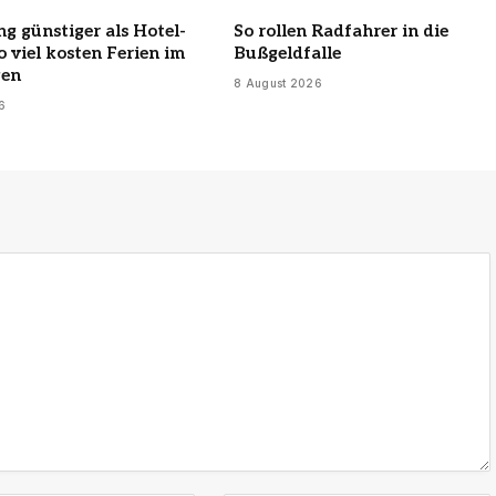
ng günstiger als Hotel-
So rollen Radfahrer in die
o viel kosten Ferien im
Bußgeldfalle
en
8 August 2026
6