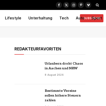
Facebook
X
Instagram
Pinterest
Vimeo
(Twitter)
Lifestyle
Unterhaltung
Tech
Auto
Sport
SUBSCRIBE
REDAKTEURFAVORITEN
Urlaubern droht Chaos
in Aachen und NRW
8 August 2026
Bestimmte Vereine
sollen höhere Steuern
zahlen