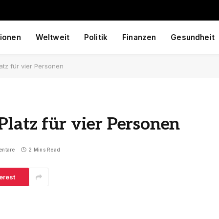
ionen
Weltweit
Politik
Finanzen
Gesundheit
latz für vier Personen
Platz für vier Personen
entare
2 Mins Read
erest