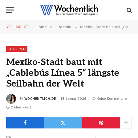
YOU ARE AT:
Home
»
Lifestyle
»
Mexiko-Stadt baut mit „Cablebús Línea 5“ längste Seilbahn der Welt
LIFESTYLE
Mexiko-Stadt baut mit
„Cablebús Línea 5“ längste
Seilbahn der Welt
By
WOCHENTLICH.DE
15 Januar 2026
Keine Kommentare
2 Mins Read