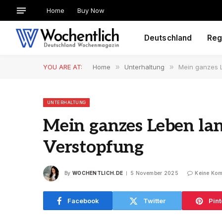
Home
Buy Now
Deutschland
Reg
YOU ARE AT:
Home
»
Unterhaltung
»
Mein ganzes L
UNTERHALTUNG
Mein ganzes Leben lan
Verstopfung
By
WOCHENTLICH.DE
5 November 2025
Keine Ko
Facebook
Twitter
Pint