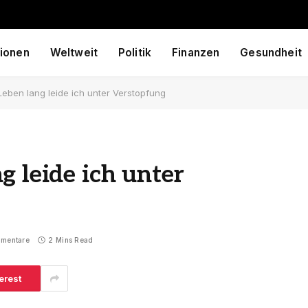
ionen
Weltweit
Politik
Finanzen
Gesundheit
eben lang leide ich unter Verstopfung
g leide ich unter
mmentare
2 Mins Read
erest