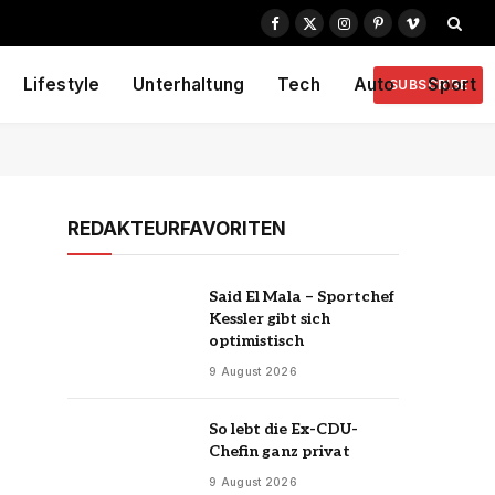
Facebook
X
Instagram
Pinterest
Vimeo
(Twitter)
Lifestyle
Unterhaltung
Tech
Auto
Sport
SUBSCRIBE
REDAKTEURFAVORITEN
Said El Mala – Sportchef
Kessler gibt sich
optimistisch
9 August 2026
So lebt die Ex-CDU-
Chefin ganz privat
9 August 2026