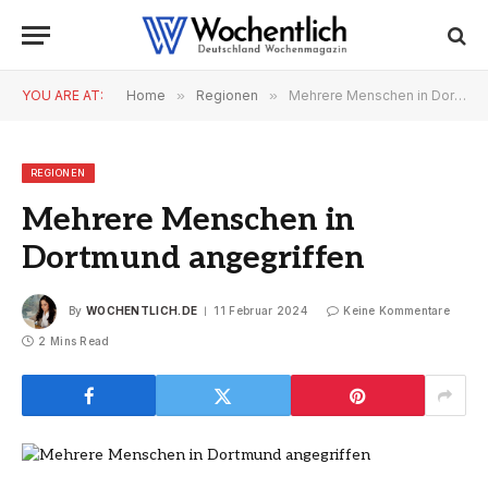
YOU ARE AT:
Home
»
Regionen
»
Mehrere Menschen in Dortmund angegriffen
REGIONEN
Mehrere Menschen in
Dortmund angegriffen
By
WOCHENTLICH.DE
11 Februar 2024
Keine Kommentare
2 Mins Read