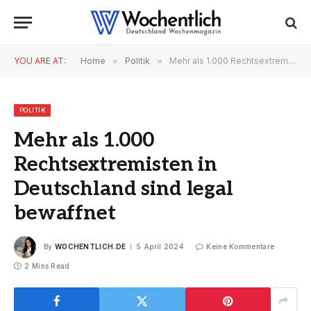
YOU ARE AT:
Home
»
Politik
»
Mehr als 1.000 Rechtsextremisten in Deutschland sind legal bewaffnet
POLITIK
Mehr als 1.000
Rechtsextremisten in
Deutschland sind legal
bewaffnet
By
WOCHENTLICH.DE
5 April 2024
Keine Kommentare
2 Mins Read