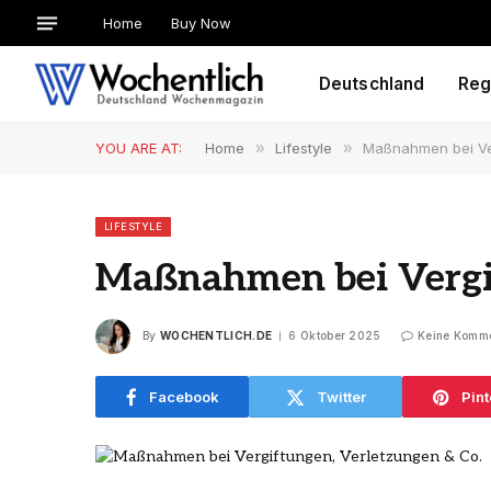
Home
Buy Now
Deutschland
Reg
YOU ARE AT:
Home
»
Lifestyle
»
Maßnahmen bei Ver
LIFESTYLE
Maßnahmen bei Vergif
By
WOCHENTLICH.DE
6 Oktober 2025
Keine Komm
Facebook
Twitter
Pint