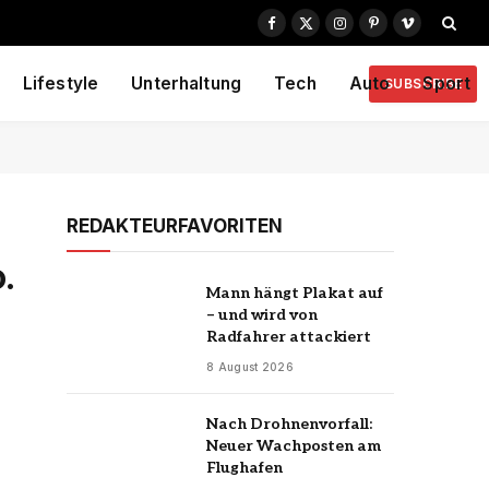
Facebook
X
Instagram
Pinterest
Vimeo
(Twitter)
Lifestyle
Unterhaltung
Tech
Auto
Sport
SUBSCRIBE
REDAKTEURFAVORITEN
.
Mann hängt Plakat auf
– und wird von
Radfahrer attackiert
8 August 2026
Nach Drohnenvorfall:
Neuer Wachposten am
Flughafen