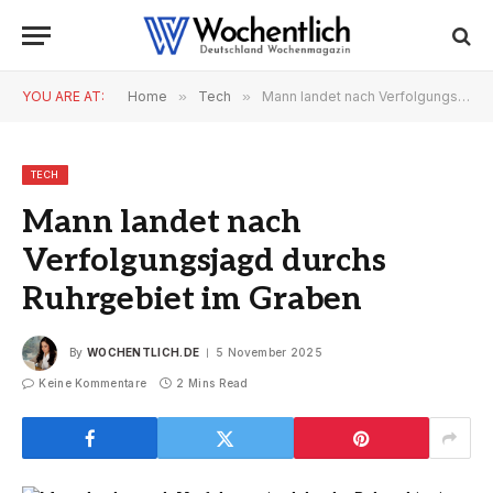
YOU ARE AT:
Home
»
Tech
»
Mann landet nach Verfolgungsjagd durchs Ruhrgebiet im Graben
TECH
Mann landet nach
Verfolgungsjagd durchs
Ruhrgebiet im Graben
By
WOCHENTLICH.DE
5 November 2025
Keine Kommentare
2 Mins Read