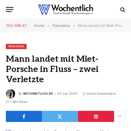
YOU ARE AT:
Home
»
Panorama
»
Mann landet mit Miet-Porsche in Fluss – zwei Verletzte
PANORAMA
Mann landet mit Miet-
Porsche in Fluss – zwei
Verletzte
By
WOCHENTLICH.DE
30 Juli 2025
Keine Kommentare
1 Min Read