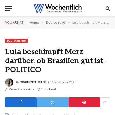
YOU ARE AT:
Home
»
Deutschland
»
Lula beschimpft Merz darüber, ob Brasilien gut ist – POLITICO
DEUTSCHLAND
Lula beschimpft Merz
darüber, ob Brasilien gut ist –
POLITICO
By
WOCHENTLICH.DE
19 November 2025
Keine Kommentare
1 Min Read