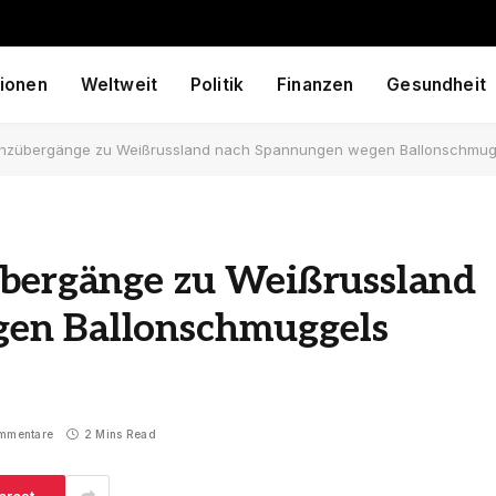
ionen
Weltweit
Politik
Finanzen
Gesundheit
renzübergänge zu Weißrussland nach Spannungen wegen Ballonschmug
übergänge zu Weißrussland
en Ballonschmuggels
mmentare
2 Mins Read
erest