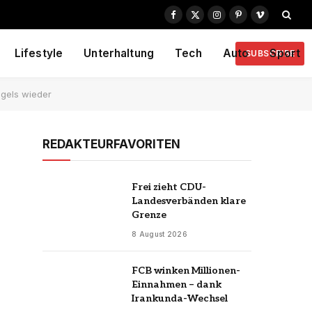
Facebook
X
Instagram
Pinterest
Vimeo
(Twitter)
Lifestyle
Unterhaltung
Tech
Auto
Sport
SUBSCRIBE
gels wieder
REDAKTEURFAVORITEN
Frei zieht CDU-
Landesverbänden klare
Grenze
8 August 2026
FCB winken Millionen-
Einnahmen – dank
Irankunda-Wechsel