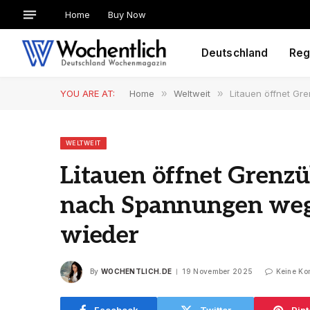
Home
Buy Now
Deutschland
Reg
YOU ARE AT:
Home
»
Weltweit
»
Litauen öffnet G
WELTWEIT
Litauen öffnet Grenz
nach Spannungen weg
wieder
By
WOCHENTLICH.DE
19 November 2025
Keine Ko
Facebook
Twitter
Pint