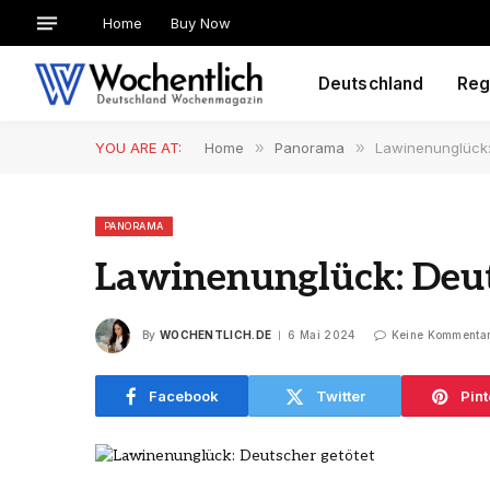
Home
Buy Now
Deutschland
Reg
YOU ARE AT:
Home
»
Panorama
»
Lawinenunglück:
PANORAMA
Lawinenunglück: Deut
By
WOCHENTLICH.DE
6 Mai 2024
Keine Kommenta
Facebook
Twitter
Pint