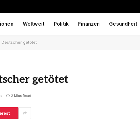
ionen
Weltweit
Politik
Finanzen
Gesundheit
 Deutscher getötet
scher getötet
re
2 Mins Read
erest