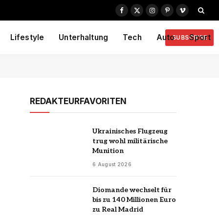
Facebook
X
Instagram
Pinterest
Vimeo
(Twitter)
Lifestyle
Unterhaltung
Tech
Auto
Sport
SUBSCRIBE
REDAKTEURFAVORITEN
Ukrainisches Flugzeug
trug wohl militärische
Munition
6 August 2026
Diomande wechselt für
bis zu 140 Millionen Euro
zu Real Madrid