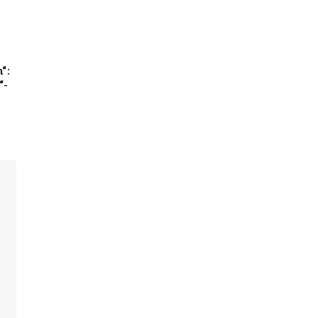
“:
“-